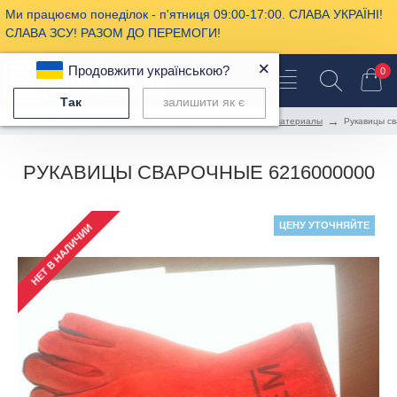
Ми працюємо понеділок - п'ятниця 09:00-17:00. СЛАВА УКРАЇНІ!
СЛАВА ЗСУ! РАЗОМ ДО ПЕРЕМОГИ!
×
Продовжити українською?
0
Так
залишити як є
Промышленная химия
Строительные и сварочные материалы
Рукавицы с
РУКАВИЦЫ СВАРОЧНЫЕ 6216000000
ЦЕНУ УТОЧНЯЙТЕ
НЕТ В НАЛИЧИИ