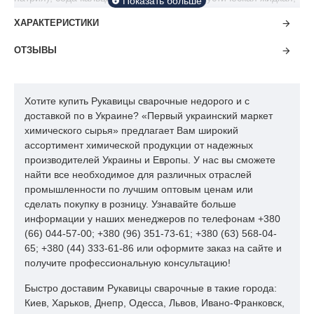
карбид кальция, кальций хлористый, соль пищевая, соль
ХАРАКТЕРИСТИКИ
техническая, соль экстра, соль таблетированная, соль
углеамонийная, селитра кальциевая, аминокислоты,
ОТЗЫВЫ
кормовые добавки, формиат натрия, сорбат калия,
катиониты, сульфат алюминия, сульфат железа, сульфат
магния, сульфат натрия, и другие товары указанные выше)
будут доставлены потребителю в самые кратчайшие сроки.
Хотите купить Рукавицы сварочные недорого и с
доставкой по в Украине? «Первый украинский маркет
Продукция отгружается от мешка, тесное взаимодействие с
химического сырья» предлагает Вам широкий
курьерскими службами (Новая почта, Ночной экспресс и т. д.)
ассортимент химической продукции от надежных
позволяет нам выполнить даже самый минимальный заказ. У
производителей Украины и Европы. У нас вы сможете
нас Вы можете не только приобрести продукцию, но также
найти все необходимое для различных отраслей
получить консультацию по технологическому применению
промышленности по лучшим оптовым ценам или
приобретенного сырья, получить методические указания и
сделать покупку в розницу. Узнавайте больше
другую информацию.
информации у наших менеджеров по телефонам +380
(66) 044-57-00; +380 (96) 351-73-61; +380 (63) 568-04-
Наша продукция (каустическая сода (едкий натр, каустик),
65; +380 (44) 333-61-86 или оформите заказ на сайте и
хлорная известь (хлорка), средства дезинфекции, сода
получите профессиональную консультацию!
пищевая ( бикарбонат натрия), сода кальцинированная,
сода каустическая жидкая, карбид кальция, кальций
Быстро доставим Рукавицы сварочные в такие города:
хлористый, соль пищевая, соль техническая, соль экстра,
Киев, Харьков, Днепр, Одесса, Львов, Ивано-Франковск,
соль таблетированная, соль углеамонийная, селитра