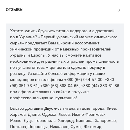
Химическая формула: TiO2.
ОТЗЫВЫ
Диоксид титана широко используется в качестве белого
пигмента в целлюлозно-бумажной промышленности, в
лакокрасочной промышленности (лакокрасочные материалы
и т.д.), в производстве синтетических волокон, резиновых
Хотите купить Двуокись титана недорого и с доставкой
изделий, пластмасс, термостойкого и оптического стекла,
по в Украине? «Первый украинский маркет химического
белой эмали, керамических диэлектриков и т.д
сырья» предлагает Вам широкий ассортимент
химической продукции от надежных производителей
Украины и Европы. У нас вы сможете найти все
необходимое для различных отраслей промышленности
по лучшим оптовым ценам или сделать покупку в
розницу. Узнавайте больше информации у наших
менеджеров по телефонам +380 (66) 044-57-00; +380
(96) 351-73-61; +380 (63) 568-04-65; +380 (44) 333-61-86
или оформите заказ на сайте и получите
профессиональную консультацию!
Быстро доставим Двуокись титана в такие города: Киев,
Харьков, Днепр, Одесса, Львов, Ивано-Франковск,
Ровно, Луцк, Тернополь, Ужгород, Винница, Запорожье,
Полтава, Черновцы, Николаев, Сумы, Житомир,