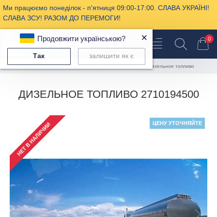
Ми працюємо понеділок - п'ятниця 09:00-17:00. СЛАВА УКРАЇНІ!
СЛАВА ЗСУ! РАЗОМ ДО ПЕРЕМОГИ!
×
Продовжити українською?
0
Так
залишити як є
Промышленная химия
Растворители
Дизельное топливо
ДИЗЕЛЬНОЕ ТОПЛИВО 2710194500
ЦЕНУ УТОЧНЯЙТЕ
НЕТ В НАЛИЧИИ