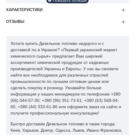
Топливо дизельное по СТБ 1658-2015
ХАРАКТЕРИСТИКИ
Предназначено для применения в дизельных двигателях.
ОТЗЫВЫ
Качество топлива соответствует требованиям европейского
стандарта EN 590 и требованиям технического регламента
Таможенного союза ТР ТС 013/2011 в отношении
Хотите купить Дизельное топливо недорого и с
экологического класса К5.
доставкой по в Украине? «Первый украинский маркет
химического сырья» предлагает Вам широкий
Для эксплуатации в условиях умеренного климата
ассортимент химической продукции от надежных
предлагаются следующие марки топлива дизельного:
ДТ-Л-
производителей Украины и Европы. У нас вы сможете
К5,
Сорт C
предельная температура фильтруемости не
найти все необходимое для различных отраслей
выше -5°C;
ДТ-З-К5,
Сорт F
предельная температура
промышленности по лучшим оптовым ценам или
фильтруемости не выше -20°C. Остальные технические
сделать покупку в розницу. Узнавайте больше
требования и нормы представлены ниже.
информации у наших менеджеров по телефонам +380
(66) 044-57-00; +380 (96) 351-73-61; +380 (63) 568-04-
Норма
Значение
65; +380 (44) 333-61-86 или оформите заказ на сайте и
по
Метод
по СТБ
получите профессиональную консультацию!
Показатель
испытаний
1658-
ТР ТС
2015
Быстро доставим Дизельное топливо в такие города:
013/2011
Киев, Харьков, Днепр, Одесса, Львов, Ивано-Франковск,