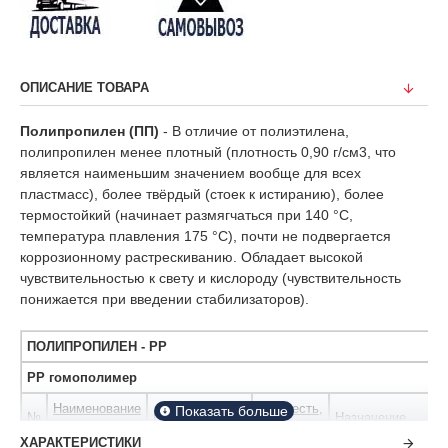
ОПИСАНИЕ ТОВАРА
Полипропилен (ПП)
- В отличие от полиэтилена,
полипропилен менее плотный (плотность 0,90 г/см3, что
является наименьшим значением вообще для всех
пластмасс), более твёрдый (стоек к истиранию), более
термостойкий (начинает размягчаться при 140 °C,
температура плавления 175 °C), почти не подвергается
коррозионному растрескиванию. Обладает высокой
чувствительностью к свету и кислороду (чувствительность
понижается при введении стабилизаторов).
ПОЛИПРОПИЛЕН - PP
PP гомополимер
Наименование
Текучесть,
№
Производитель
Назначение
товара
г/10 мин
ХАРАКТЕРИСТИКИ