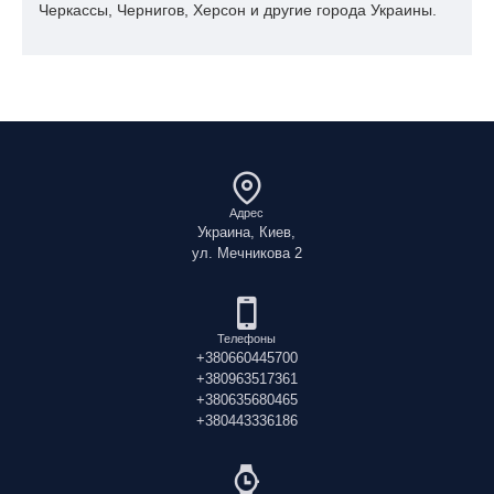
TIPPLEN H
ведра,
Черкассы, Чернигов, Херсон и другие города Украины.
9
TVK
18
218
контейнеры,
емкости
Литье под
давлением,
TIPPLEN H
10
TVK
25 (20-30)
пищевые
118
контейнеры,
емкости.
нити, волокна,
TIPPLEN H
Адрес
11
TVK
25
спанбонд, литье
145 F
Украина, Киев,
под давлением
ул. Мечникова 2
Литье под
SABIC PP
давлением,
12
SABIC
25
511А
тонкостенная
упаковка
Телефоны
+380660445700
жесткие
HIPOLEN MA
+380963517361
13
HIPOL A.D.
30
контейнеры, лотки
21
+380635680465
колпачки
+380443336186
жесткие
HIPOLEN MA
14
HIPOL A.D.
40
контейнеры, лотки
1
колпачки