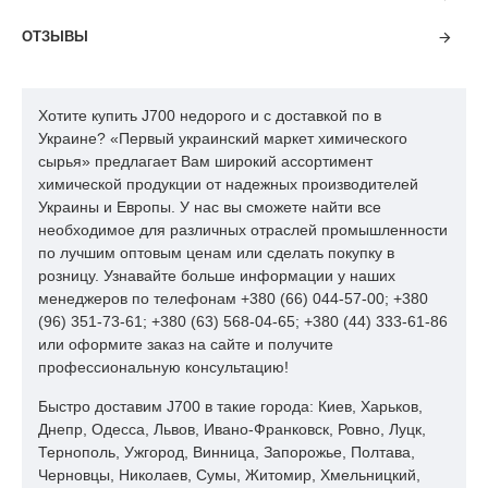
SABIC PP
ковры, канаты,
1
SABIC
2
5005 P
шпагат, трубы
ОТЗЫВЫ
2
HIPOLEN EH7
HIPOL A.D.
0,7
профиля, трубы
ковры, канаты,
3
HIPOLEN FY6
HIPOL A.D.
2,3
Хотите купить J700 недорого и с доставкой по в
шпагат, трубы
Украине? «Первый украинский маркет химического
SABIC PP
мешки,контейнеры
сырья» предлагает Вам широкий ассортимент
4
SABIC
3
500P
канаты,экструзия
химической продукции от надежных производителей
Украины и Европы. У нас вы сможете найти все
TIPPLEN H
5
TVK
3
БОПП пленки
необходимое для различных отраслей промышленности
650 F
по лучшим оптовым ценам или сделать покупку в
HIPOLEN P
игрушки, литье
6
HIPOL A.D.
11
розницу. Узнавайте больше информации у наших
MA-3
под давлением
менеджеров по телефонам +380 (66) 044-57-00; +380
Литье под
(96) 351-73-61; +380 (63) 568-04-65; +380 (44) 333-61-86
7
J700
Rompetrol
12
давлением
или оформите заказ на сайте и получите
профессиональную консультацию!
садовая мебель,
TIPPLEN H
ведра,
8
TVK
12
Быстро доставим J700 в такие города: Киев, Харьков,
318
контейнеры,
Днепр, Одесса, Львов, Ивано-Франковск, Ровно, Луцк,
емкости
Тернополь, Ужгород, Винница, Запорожье, Полтава,
садовая мебель,
Черновцы, Николаев, Сумы, Житомир, Хмельницкий,