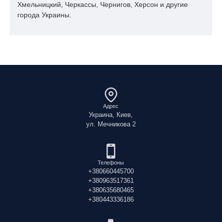
рН
9.12
Хмельницкий, Черкассы, Чернигов, Херсон и другие
города Украины.
Содержание основного вещества трихлорэтилена, %
99,65
Цену и наличие, пожалуйста, уточняйте в отделе
продаж.
У нас Вы можете осуществить комплексную закупку
товаров, как для производства, так и для последующей
продажи. У нас Вы можете не только приобрести продукцию,
но также получить консультацию по технологическому
применению приобретенного сырья, получить методические
Адрес
Украина, Киев,
указания и другую информацию.
ул. Мечникова 2
Телефоны
+380660445700
+380963517361
+380635680465
+380443336186