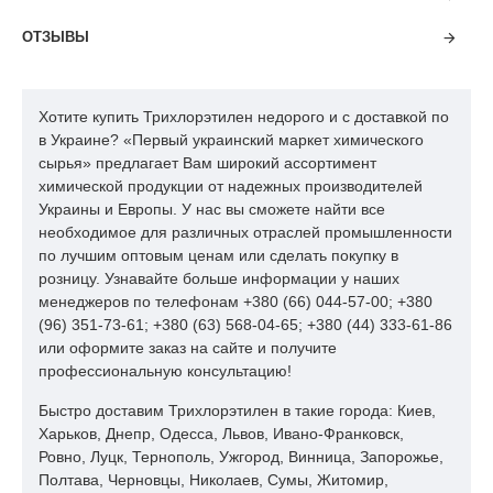
Цветность трихлорэтилена не более:
15
ОТЗЫВЫ
1.460-
Плотность при 20град.С (гр/см(куб))
1.466
Хотите купить Трихлорэтилен недорого и с доставкой по
Т перегонки ( град.С, 101,325 кПа) Начало перегонки
в Украине? «Первый украинский маркет химического
85.5
трихлорэтилена, Т(град.С,не мение) Окончание
сырья» предлагает Вам широкий ассортимент
91.0
перегонки трихлорэтилена, Т (град.С, не более)
химической продукции от надежных производителей
95%,трихлорэтилена перегоняется при температуре не
88.5
Украины и Европы. У нас вы сможете найти все
более
необходимое для различных отраслей промышленности
по лучшим оптовым ценам или сделать покупку в
Нерастворимый остаток не более:
0.005
розницу. Узнавайте больше информации у наших
менеджеров по телефонам +380 (66) 044-57-00; +380
Кислотность трихлорэтилена в пересчете на HCL
0.001
(96) 351-73-61; +380 (63) 568-04-65; +380 (44) 333-61-86
Щелочность трихлорэтилена в пересчете на ,NaOH
0.025
или оформите заказ на сайте и получите
профессиональную консультацию!
Содержание воды в трихорэтилене %
0.01
Быстро доставим Трихлорэтилен в такие города: Киев,
Харьков, Днепр, Одесса, Львов, Ивано-Франковск,
Кислотность после окисления %, не более
0.02
Ровно, Луцк, Тернополь, Ужгород, Винница, Запорожье,
Полтава, Черновцы, Николаев, Сумы, Житомир,