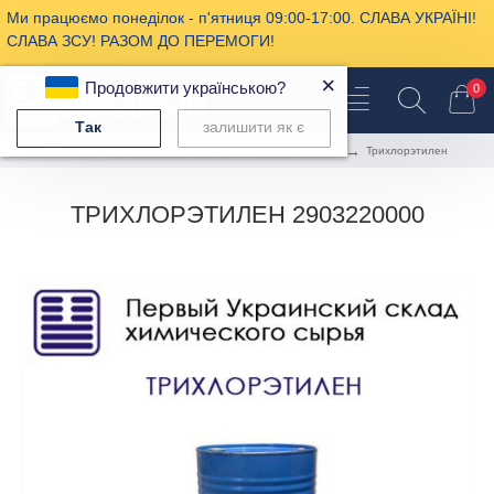
Ми працюємо понеділок - п'ятниця 09:00-17:00. СЛАВА УКРАЇНІ!
СЛАВА ЗСУ! РАЗОМ ДО ПЕРЕМОГИ!
×
Продовжити українською?
0
Так
залишити як є
Промышленная химия
Органическая химия
Трихлорэтилен
ТРИХЛОРЭТИЛЕН 2903220000