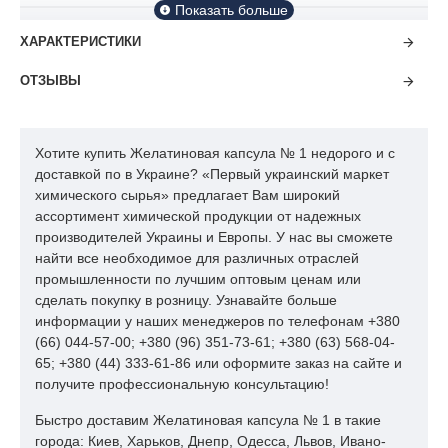
Уважаемые покупатели!
ХАРАКТЕРИСТИКИ
У нас Вы сможете купить
желатиновые капсулы №
ОТЗЫВЫ
00,
желатиновые капсулы № 1, №2, №3, №4,
Твердые
желатиновые капсулы № 0 желудочнорастворимые, Твердые
желатиновые капсулы № 1 желудочнорастворимые,
Твердые
Хотите купить Желатиновая капсула № 1 недорого и с
желатиновые капсулы № 0 кишечнорастворимые,
Твердые
доставкой по в Украине? «Первый украинский маркет
желатиновые капсулы №
1
кишечнорастворимые,
Твердые
химического сырья» предлагает Вам широкий
целлюлозные капсулы вегетарианские. Поскольку стоимость
ассортимент химической продукции от надежных
товара привязана к валютным котировкам и цена твердых
производителей Украины и Европы. У нас вы сможете
желатиновых капсул может колебаться, просим Вас точную
найти все необходимое для различных отраслей
стоимость уточнять в отделе продаж.
промышленности по лучшим оптовым ценам или
сделать покупку в розницу. Узнавайте больше
Желатиновые капсулы:
информации у наших менеджеров по телефонам +380
современная оболочка для
(66) 044-57-00; +380 (96) 351-73-61; +380 (63) 568-04-
65; +380 (44) 333-61-86 или оформите заказ на сайте и
лекарств
получите профессиональную консультацию!
Чтобы
купить желатиновые капсулы в Украине
, нужно для
Быстро доставим Желатиновая капсула № 1 в такие
начала разобраться, что же это. Твердая капсула из
города: Киев, Харьков, Днепр, Одесса, Львов, Ивано-