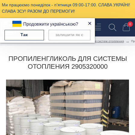
Ми працюємо понеділок - п'ятниця 09:00-17:00. СЛАВА УКРАЇНІ!
СЛАВА ЗСУ! РАЗОМ ДО ПЕРЕМОГИ!
×
Продовжити українською?
0
Так
залишити як є
Промышленная химия
Теплоносители, продукция для систем отопления
Пр
ПРОПИЛЕНГЛИКОЛЬ ДЛЯ СИСТЕМЫ
ОТОПЛЕНИЯ 2905320000