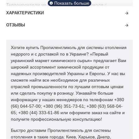
Теплоносители на основе пропиленгликоля
с
включением присадок являются одними из самых
ХАРАКТЕРИСТИКИ
популярных на рынке. Его востребованность обусловлена
высокой теплопроводностью вещества. Также,
ОТЗЫВЫ
теплоноситель на основе пропиленгликоля не замерзает
даже при очень низких температурах, диапазон которых
составляет в среднем от 0 до -40 градусов Цельсия.
Хотите купить Пропиленгликоль для системы отопления
Концентрат для системы отопления не только обеспечивает
недорого и с доставкой по в Украине? «Первый
их нормальное функционирование, но и защищает
украинский маркет химического сырья» предлагает Вам
алюминиевые и стальные трубы от коррозии. Дело в том, что
широкий ассортимент химической продукции от
в состав средства входят также присадки, которые и
надежных производителей Украины и Европы. У нас вы
обеспечивают комплексное действие. Преимущества
сможете найти все необходимое для различных
средства очевидны.
отраслей промышленности по лучшим оптовым ценам
или сделать покупку в розницу. Узнавайте больше
Нужно подчеркнуть, что теплоноситель на основе
информации у наших менеджеров по телефонам +380
пропиленгликоля также не кипит при даже при 100 градусах
(66) 044-57-00; +380 (96) 351-73-61; +380 (63) 568-04-
Цельсия. Преимущества теплоносителя заключаются в том,
65; +380 (44) 333-61-86 или оформите заказ на сайте и
что невзирая на температуру, он будет полноценно
получите профессиональную консультацию!
работать.
Быстро доставим Пропиленгликоль для системы
Пропиленгликоль для
отопления в такие города: Киев, Харьков, Днепр,