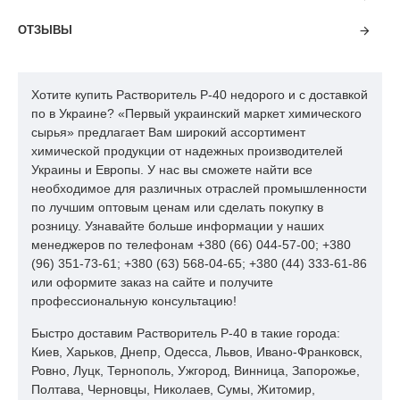
растворителем Р-40:
ОТЗЫВЫ
Опасность для человека.
При Пользовании растворителем, всегда помните простую
истину. Полезная химия встречаеться крайне редко. Никакие
Хотите купить Растворитель Р-40 недорого и с доставкой
меры безопасности при работе с растворителем не будут
по в Украине? «Первый украинский маркет химического
лишними!!!
сырья» предлагает Вам широкий ассортимент
химической продукции от надежных производителей
Опасность при разовом воздействии высоких
Украины и Европы. У нас вы сможете найти все
концентраций:
Пар раздражает глаза и дыхательные пути.
необходимое для различных отраслей промышленности
Вещество может оказывать действие на центральную
по лучшим оптовым ценам или сделать покупку в
нервную систему, печень, почки желудочно-кишечный тракт.
розницу. Узнавайте больше информации у наших
Вещество может всасываться в организм при вдыхании и
менеджеров по телефонам +380 (66) 044-57-00; +380
через кожу. Опасность при долгловремменом контакте:
(96) 351-73-61; +380 (63) 568-04-65; +380 (44) 333-61-86
Длительный контакт с кожей может вызвать дерматит.
или оформите заказ на сайте и получите
Вещество может оказывать действие на кровь и костный мозг.
профессиональную консультацию!
Нормативы для рабочей зоны:
TLV (предельная
Быстро доставим Растворитель Р-40 в такие города:
пороговая концентрация, США): 750 ppm; 1780 мг/м^3
Киев, Харьков, Днепр, Одесса, Львов, Ивано-Франковск,
(ACGIH 1993-1993).
Ровно, Луцк, Тернополь, Ужгород, Винница, Запорожье,
Пожарная опасность.
Полтава, Черновцы, Николаев, Сумы, Житомир,