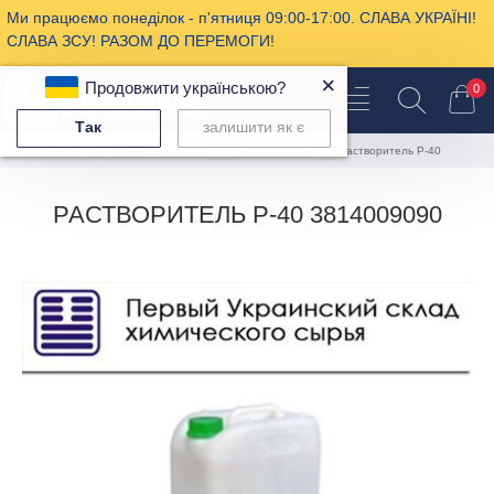
Ми працюємо понеділок - п'ятниця 09:00-17:00. СЛАВА УКРАЇНІ!
СЛАВА ЗСУ! РАЗОМ ДО ПЕРЕМОГИ!
×
Продовжити українською?
0
Так
залишити як є
Промышленная химия
Растворители
Растворитель Р-40
РАСТВОРИТЕЛЬ Р-40 3814009090