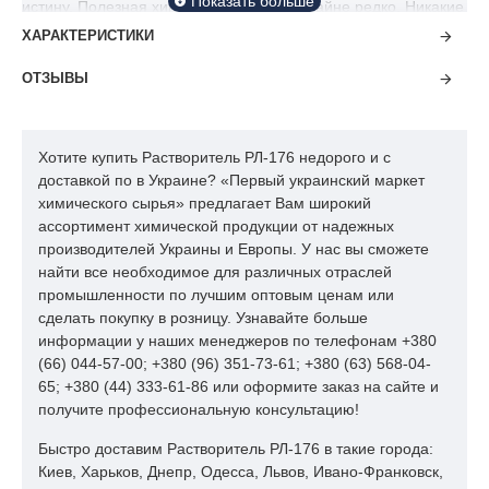
истину. Полезная химия встречаеться крайне редко. Никакие
меры безопасности при работе с растворителем не будут
ХАРАКТЕРИСТИКИ
лишними!!!
ОТЗЫВЫ
Опасность при разовом воздействии высоких концентраций:
Пар раздражает глаза и дыхательные пути. Вещество может
оказывать действие на центральную нервную систему,
Хотите купить Растворитель РЛ-176 недорого и с
печень, почки желудочно-кишечный тракт. Вещество может
доставкой по в Украине? «Первый украинский маркет
всасываться в организм при вдыхании и через кожу.
химического сырья» предлагает Вам широкий
Опасность при долгловремменом контакте: Длительный
ассортимент химической продукции от надежных
контакт с кожей может вызвать дерматит. Вещество может
производителей Украины и Европы. У нас вы сможете
оказывать действие на кровь и костный мозг.
найти все необходимое для различных отраслей
промышленности по лучшим оптовым ценам или
Нормативы для рабочей зоны: TLV (предельная пороговая
сделать покупку в розницу. Узнавайте больше
концентрация, США): 750 ppm; 1780 мг/м^3 (ACGIH 1993-
информации у наших менеджеров по телефонам +380
1993).
(66) 044-57-00; +380 (96) 351-73-61; +380 (63) 568-04-
65; +380 (44) 333-61-86 или оформите заказ на сайте и
Пожарная опасность.
получите профессиональную консультацию!
Сильно огнеопасно. Относят к класу 3,1 ЛВЖ с температурой
Быстро доставим Растворитель РЛ-176 в такие города:
вспышки менее +23 град.С Не допускать открытого огня, искр
Киев, Харьков, Днепр, Одесса, Львов, Ивано-Франковск,
и курения. Смеси пар-воздух взрывоопасны. Опасное