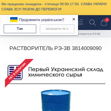
Ми працюємо понеділок - п'ятниця 09:00-17:00. СЛАВА УКРАЇНІ!
СЛАВА ЗСУ! РАЗОМ ДО ПЕРЕМОГИ!
×
Продовжити українською?
0
Так
залишити як є
Промышленная химия
Растворители
Растворитель РЭ-3В
РАСТВОРИТЕЛЬ РЭ-3В 3814009090
НЕТ В НАЛИЧИИ