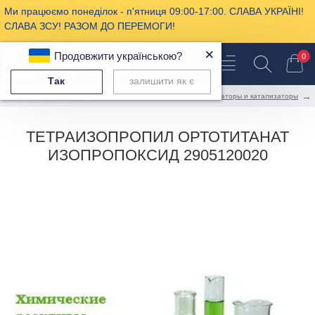
Ми працюємо понеділок - п'ятниця 09:00-17:00. СЛАВА УКРАЇНІ!
СЛАВА ЗСУ! РАЗОМ ДО ПЕРЕМОГИ!
×
Продовжити українською?
0
Так
залишити як є
Промышленная химия
Химическое сырье
Индикаторы и катализаторы
ТЕТРАИЗОПРОПИЛ ОРТОТИТАНАТ
ИЗОПРОПОКСИД 2905120020