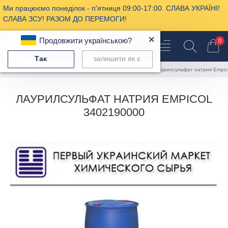
Ми працюємо понеділок - п'ятниця 09:00-17:00. СЛАВА УКРАЇНІ!
СЛАВА ЗСУ! РАЗОМ ДО ПЕРЕМОГИ!
×
Продовжити українською?
0
Так
залишити як є
Сырье для косметики и бытовой химии
ПАВы
лаурилсульфат натрия Empic
ЛАУРИЛСУЛЬФАТ НАТРИЯ EMPICOL
3402190000