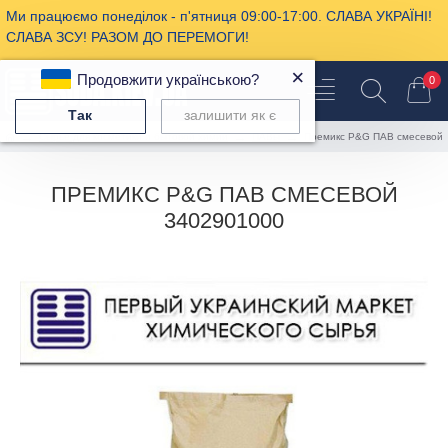
Ми працюємо понеділок - п'ятниця 09:00-17:00. СЛАВА УКРАЇНІ!
СЛАВА ЗСУ! РАЗОМ ДО ПЕРЕМОГИ!
×
Продовжити українською?
0
Так
залишити як є
Сырье для косметики и бытовой химии
ПАВы
Премикс P&G ПАВ смесевой
ПРЕМИКС P&G ПАВ СМЕСЕВОЙ
3402901000