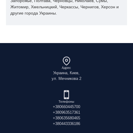
Запорожье, Полтава, Черновцы, Николаев, Сумы,
Житомир, Хмельницкий, Черкассы, Чернигов, Херсон и
другие города Украины.
Адрес
Украина, Киев,
ул. Мечникова 2
Телефоны
+380660445700
+380963517361
+380635680465
+380443336186