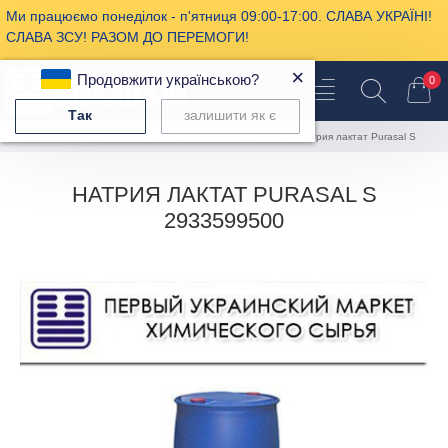
Ми працюємо понеділок - п'ятниця 09:00-17:00. СЛАВА УКРАЇНІ!
СЛАВА ЗСУ! РАЗОМ ДО ПЕРЕМОГИ!
×
Продовжити українською?
0
Так
залишити як є
Пищевая химия
Пищевые эмульгаторы
натрия лактат Purasal S
НАТРИЯ ЛАКТАТ PURASAL S
2933599500