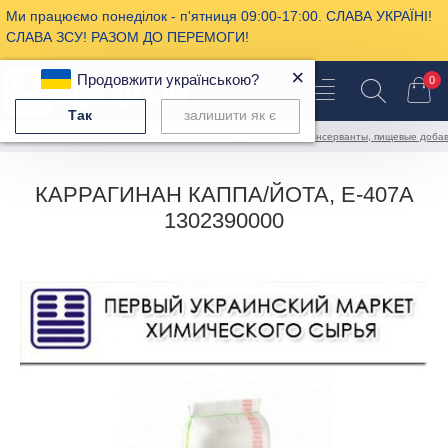
Ми працюємо понеділок - п'ятниця 09:00-17:00. СЛАВА УКРАЇНІ!
СЛАВА ЗСУ! РАЗОМ ДО ПЕРЕМОГИ!
×
Продовжити українською?
0
Так
залишити як є
Сырье для косметики и бытовой химии
ПАВы
Консерванты, пищевые добав
КАРРАГИНАН КАППА/ЙОТА, Е-407А
1302390000