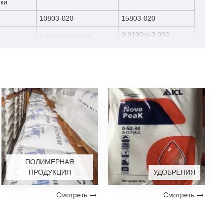
ки
10803-020
15803-020
0,9190+/-0,002
0,9185+/-0,0015
2,0+/-15%
2,0+/-25%
+/-5
+/-6
5
8
9,3
9,3
12,2
11,3
ПОЛИМЕРНАЯ
ПРОДУКЦИЯ
УДОБРЕНИЯ
550
600
Смотреть
Смотреть
2
--