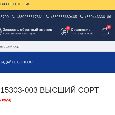
ЗОМ ДО ПЕРЕМОГИ!
45700
+380963517361
+380635680465
+380443336186
0
0
Заказать обратный звонок
Сравнение
Бесплатная консультация
Список сравнений
высший сорт
 ЗАДАЙТЕ ВОПРОС
15303-003 ВЫСШИЙ СОРТ
ДЖЕРОВ