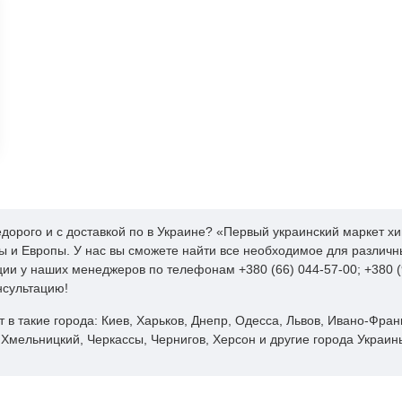
1,4
шего сорта
С
1
дорого и с доставкой по в Украине? «Первый украинский маркет х
ы и Европы. У нас вы сможете найти все необходимое для разли
ии у наших менеджеров по телефонам +380 (66) 044-57-00; +380 (96
нсультацию!
 такие города: Киев, Харьков, Днепр, Одесса, Львов, Ивано-Франк
Хмельницкий, Черкассы, Чернигов, Херсон и другие города Украин