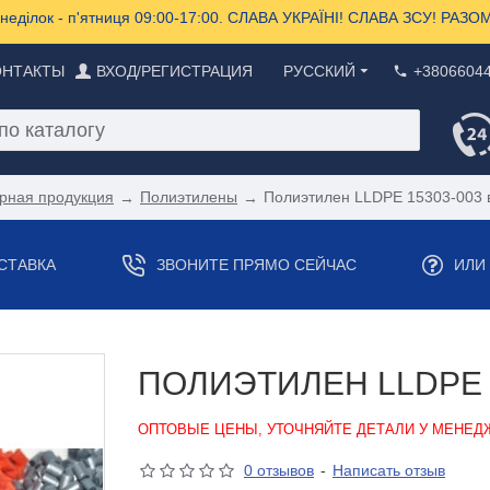
еділок - п'ятниця 09:00-17:00. СЛАВА УКРАЇНІ! СЛАВА ЗСУ! РА
ОНТАКТЫ
ВХОД/РЕГИСТРАЦИЯ
РУССКИЙ
+3806604
рная продукция
Полиэтилены
Полиэтилен LLDPE 15303-003 
СТАВКА
ЗВОНИТЕ ПРЯМО СЕЙЧАС
ИЛИ
ПОЛИЭТИЛЕН LLDPE 
ОПТОВЫЕ ЦЕНЫ, УТОЧНЯЙТЕ ДЕТАЛИ У МЕНЕ
0 отзывов
-
Написать отзыв