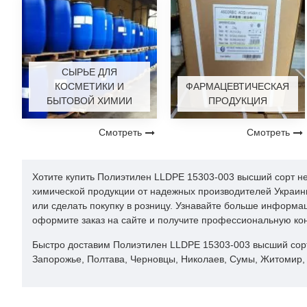
9
10
Технологическая проба на внешний вид пленки: выс
11
Запах и привкус водных вытяжек, балл, не выше
СЫРЬЕ ДЛЯ
КОСМЕТИКИ И
ФАРМАЦЕВТИЧЕСКАЯ
БЫТОВОЙ ХИМИИ
ПРОДУКЦИЯ
Смотреть
Смотреть
Хотите купить Полиэтилен LLDPE 15303-003 высший сорт не
химической продукции от надежных производителей Украин
или сделать покупку в розницу. Узнавайте больше информац
оформите заказ на сайте и получите профессиональную ко
Быстро доставим Полиэтилен LLDPE 15303-003 высший сорт в
Запорожье, Полтава, Черновцы, Николаев, Сумы, Житомир, 