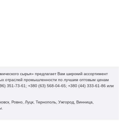
1,1
0,4
В
В
1
1
имического сырья» предлагает Вам широкий ассортимент
чных отраслей промышленности по лучшим оптовым ценам
) 351-73-61; +380 (63) 568-04-65; +380 (44) 333-61-86 или
овск, Ровно, Луцк, Тернополь, Ужгород, Винница,
ы.