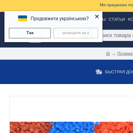
Ми працюємо пон
×
Продовжити українською?
О НАС
ТОВАРЫ
ДОСТАВКА И ОПЛАТА
ОТЗЫВЫ
СТАТЬИ
К
Так
залишити як є
Полиме
БЫСТРАЯ ДО