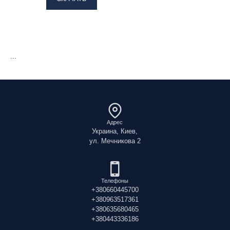
...
Адрес
Украина, Киев,
ул. Мечникова 2
Телефоны
+380660445700
+380963517361
+380635680465
+380443336186