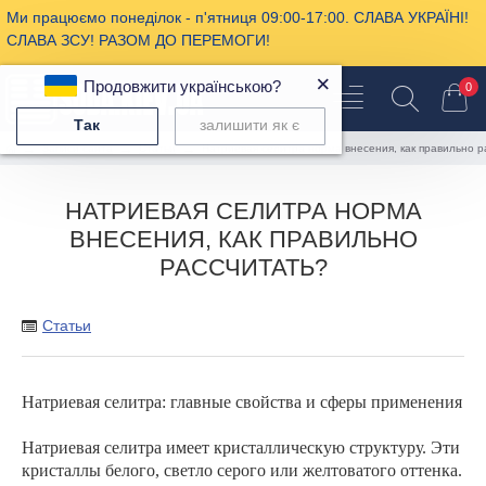
Ми працюємо понеділок - п'ятниця 09:00-17:00. СЛАВА УКРАЇНІ!
СЛАВА ЗСУ! РАЗОМ ДО ПЕРЕМОГИ!
×
Продовжити українською?
0
Так
залишити як є
Записи сайта
Статьи
Натриевая селитра норма внесения, как правильно р
НАТРИЕВАЯ СЕЛИТРА НОРМА
ВНЕСЕНИЯ, КАК ПРАВИЛЬНО
РАССЧИТАТЬ?
Статьи
Натриевая селитра: главные свойства и сферы применения
Натриевая селитра имеет кристаллическую структуру. Э
ти
кристалл
ы
белого, светло серого или желтоватого оттенка.