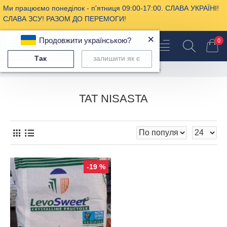
Ми працюємо понеділок - п'ятниця 09:00-17:00. СЛАВА УКРАЇНІ!
СЛАВА ЗСУ! РАЗОМ ДО ПЕРЕМОГИ!
×
Продовжити українською?
0
Так
залишити як є
Производители
Tat Nisasta
TAT NISASTA
-19 %