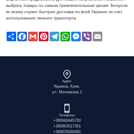
выбрать товары по самым привлекательным ценам. Бонусом
ко всему служит быстрая доставка по всей Украине за счет
использования личного транспорта.
Поширити
Facebook
Gmail
Pinterest
Telegram
WhatsApp
Messenger
Viber
Email
Адрес
Украина, Киев,
ул. Мечникова 2
Телефоны
+380660445700
+380963517361
+380635680465