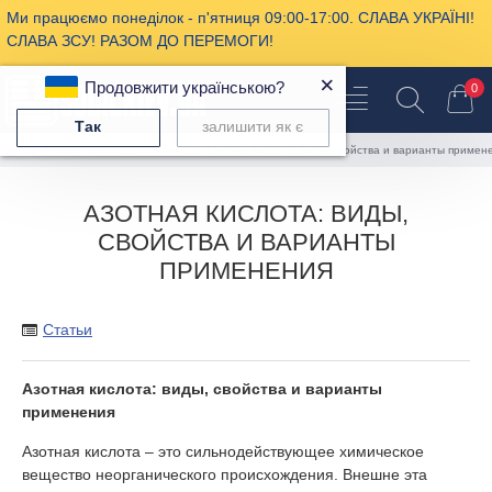
Ми працюємо понеділок - п'ятниця 09:00-17:00. СЛАВА УКРАЇНІ!
СЛАВА ЗСУ! РАЗОМ ДО ПЕРЕМОГИ!
×
Продовжити українською?
0
Так
залишити як є
Записи сайта
Статьи
Азотная кислота: виды, свойства и варианты примен
АЗОТНАЯ КИСЛОТА: ВИДЫ,
СВОЙСТВА И ВАРИАНТЫ
ПРИМЕНЕНИЯ
Статьи
Азотная кислота
: виды, свойства и варианты
применения
Азотная кислота – это сильнодействующее химическое
вещество неорганического происхождения. Внешне эта