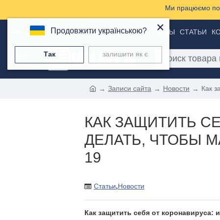
Ми працюємо пон
×
Продовжити українською?
О НАС
ТОВАРЫ
ДОСТАВКА И ОПЛАТА
ОТЗЫВЫ
СТАТЬИ
К
Так
залишити як є
Записи сайта
Новости
Как з
КАК ЗАЩИТИТЬ СЕ
ДЕЛАТЬ, ЧТОБЫ 
19
Статьи
,
Новости
Как защитить себя от коронавируса: 