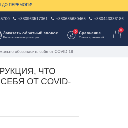
ЗОМ ДО ПЕРЕМОГИ!
45700
+380963517361
+380635680465
+380443336186
0
0
Заказать обратный звонок
Сравнение
Бесплатная консультация
Список сравнений
симально обезопасить себя от COVID-19
РУКЦИЯ, ЧТО
СЕБЯ ОТ COVID-