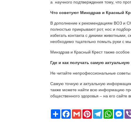
а научного подтверждения тому, что про
Что советуют Минздрав и Красный Кр
В дополнение к рекомендациям ВОЗ и СН
полностью прикрывают рот, нос и подборо
избегать контакта с дикими животными, с
необходимо тщательно помыть руки с мыл
Минздрав и Красный Крест также особое
Где и как получать самую актуальну
Не читайте непрофессиональные советы.
Самую точную и актуальную информацию 
также можете найти всю информацию про
общественного здоровья – на его сайте 
Поширити
Facebook
Gmail
Pinterest
Telegram
WhatsAp
Mes