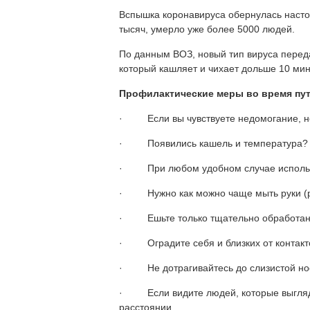
Вспышка коронавируса обернулась насто
тысяч, умерло уже более 5000 людей.
По данным ВОЗ, новый тип вируса переда
который кашляет и чихает дольше 10 мин
Профилактические меры во время пу
· Если вы чувствуете недомогание, не
· Появились кашель и температура? О
· При любом удобном случае использу
· Нужно как можно чаще мыть руки (р
· Ешьте только тщательно обработанн
· Оградите себя и близких от контакто
· Не дотрагивайтесь до слизистой носа
· Если видите людей, которые выглядя
расстоянии.