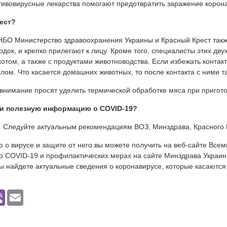
тивовирусные лекарства помогают предотвратить заражение корона
ест?
БО Министерство здравоохранения Украины и Красный Крест также
док, и крепко прилегают к лицу. Кроме того, специалисты этих дв
котом, а также с продуктами животноводства. Если избежать контакт
ом. Что касается домашних животных, то после контакта с ними т
 внимание просят уделить термической обработке мяса при пригот
ю и полезную информацию о
COVID
-19
?
 Следуйте актуальным рекомендациям ВОЗ, Минздрава, Красного 
о вирусе и защите от него вы можете получить на веб-сайте Все
 COVID-19 и профилактических мерах на сайте Минздрава Украин
вы найдете актуальные сведения о коронавирусе, которые касаются
p
senger
Viber
Email