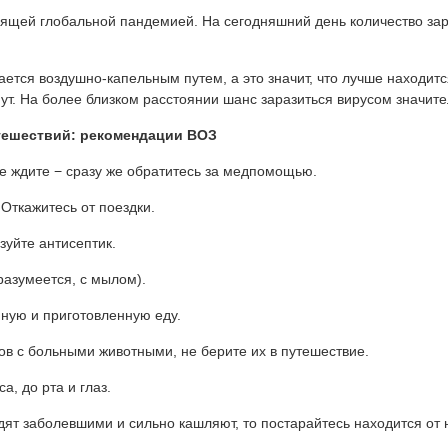
ящей глобальной пандемией. На сегодняшний день количество за
ется воздушно-капельным путем, а это значит, что лучше находится
ут. На более близком расстоянии шанс заразиться вирусом значите
тешествий: рекомендации ВОЗ
 ждите − сразу же обратитесь за медпомощью.
ткажитесь от поездки.
йте антисептик.
азумеется, с мылом).
ую и приготовленную еду.
в с больными животными, не берите их в путешествие.
, до рта и глаз.
т заболевшими и сильно кашляют, то постарайтесь находится от