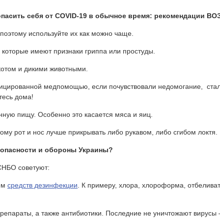
опасить себя от
COVID
-19 в обычное время: рекомендации ВО
оэтому используйте их как можно чаще.
оторые имеют признаки гриппа или простуды.
отом и дикими животными.
ированной медпомощью, если почувствовали недомогание, стало
тесь дома!
ю пищу. Особенно это касается мяса и яиц.
у рот и нос лучше прикрывать либо рукавом, либо сгибом локтя.
зопасности и обороны Украины?
СНБО советуют:
ем
средств дезинфекции
. К примеру, хлора, хлороформа, отбеливат
араты, а также антибиотики. Последние не уничтожают вирусы – 