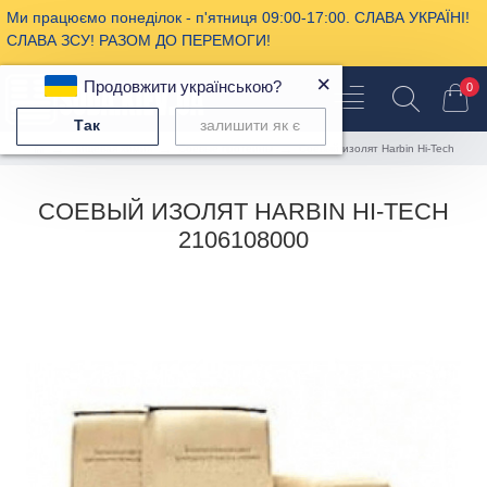
Ми працюємо понеділок - п'ятниця 09:00-17:00. СЛАВА УКРАЇНІ!
СЛАВА ЗСУ! РАЗОМ ДО ПЕРЕМОГИ!
×
Продовжити українською?
0
Так
залишити як є
Пищевая химия
Соевые протеины
Соевый изолят Harbin Hi-Tech
СОЕВЫЙ ИЗОЛЯТ HARBIN HI-TECH
2106108000