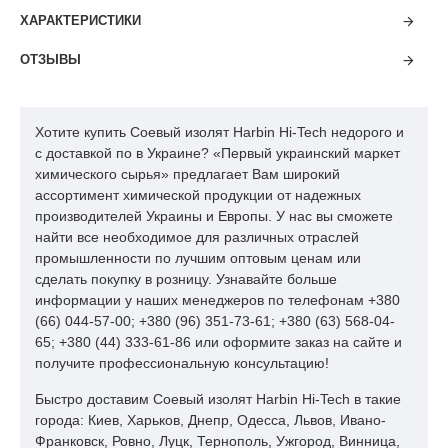
эмульгированных и грубоизмельченных рыбо- и
ХАРАКТЕРИСТИКИ
мясопродуктов различных категорий, молочных продуктов,
хлебобулочных, мучных кондитерских изделий, супов,
ОТЗЫВЫ
соусов, йогуртов, сухих напитков, продуктов детского и
диетического питания:
Хотите купить Соевый изолят Harbin Hi-Tech недорого и
вареных колбас, сосисок, сарделек и мясных хлебов
с доставкой по в Украине? «Первый украинский маркет
высшего, первого и второго сортов;
химического сырья» предлагает Вам широкий
ассортимент химической продукции от надежных
полукопченых, варено-копченых и сырокопченых
производителей Украины и Европы. У нас вы сможете
колбас;
найти все необходимое для различных отраслей
рубленых полуфабрикатов (котлет, гамбургеров,
промышленности по лучшим оптовым ценам или
фрикаделек, фарша, пельменей и т.д.); крабовых
сделать покупку в розницу. Узнавайте больше
палочек, мясных консервов;
информации у наших менеджеров по телефонам +380
(66) 044-57-00; +380 (96) 351-73-61; +380 (63) 568-04-
Соевый изолят - преимущества использования:
65; +380 (44) 333-61-86 или оформите заказ на сайте и
получите профессиональную консультацию!
делает продукт легко нарезаемым, максимально
стабилизируя матрицу вода/жир/белок;
Быстро доставим Соевый изолят Harbin Hi-Tech в такие
города: Киев, Харьков, Днепр, Одесса, Львов, Ивано-
улучшение консистенции, сочности, нежности и
Франковск, Ровно, Луцк, Тернополь, Ужгород, Винница,
товарного вида продуктов;