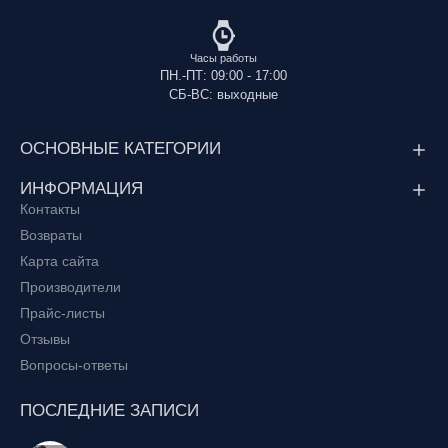
Промышленная
Химическое сырье
Удобрения
химия
Часы работы
Кормовые добавки,
Пищевые
Сырье для хлебзаводов
ПН.-ПТ: 09:00 - 17:00
аминокислоты
добавки
и пекарен
СБ-ВС: выходные
Средства
Аминокислоты
Кислоты
ОСНОВНЫЕ КАТЕГОРИИ
дезинфекции
ИНФОРМАЦИЯ
Ветеринарные и
Контакты
фармацевтические
Витамины
Растворители
Возвраты
субстанции
Карта сайта
Строительные
Бытовая химия, мыло и
Производители
Химические
и сварочные
стиральные порошки в
реактивы
Прайс-листы
материалы
ассортименте
Отзывы
Вопросы-ответы
ПОСЛЕДНИЕ ЗАПИСИ