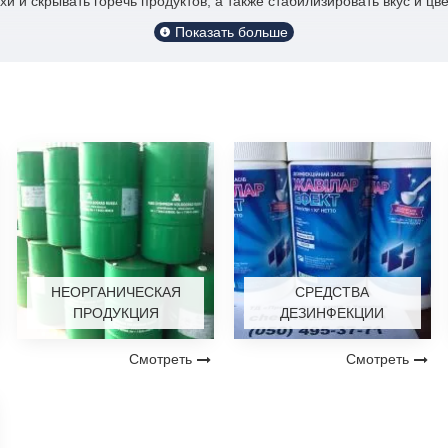
и и скрывать горечь продуктов, а также стабилизировать вкус и цв
ия усвояемости лекарственного вещества и улучшения вкуса. Она 
огенными свойствами и диетического питания.
НЕОРГАНИЧЕСКАЯ
СРЕДСТВА
ПРОДУКЦИЯ
ДЕЗИНФЕКЦИИ
Смотреть
Смотреть