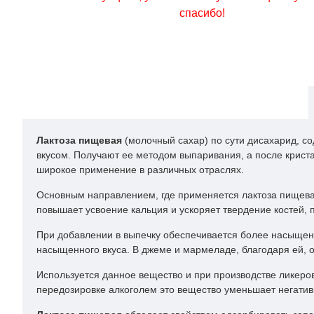
спасибо!
Лактоза пищевая
(молочный сахар) по сути дисахарид, с
вкусом. Получают ее методом выпаривания, а после крист
широкое применение в различных отраслях.
Основным направлением, где применяется лактоза пищевая,
повышает усвоение кальция и ускоряет твердение костей,
При добавлении в выпечку обеспечивается более насыщенн
насыщенного вкуса. В джеме и мармеладе, благодаря ей, о
Используется данное вещество и при производстве ликеров
передозировке алкоголем это вещество уменьшает негати