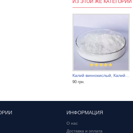
ИЗ ЭТОЙ ЖЕ КАТЕГОРИИ
ллический натуральный
Агматин сульфат
Калий виннокислый, Калий натрий виннокислый (сегнетова соль) тартрат
1 560 грн.
90 грн.
ОРИИ
ИНФОРМАЦИЯ
О нас
Доставка и оплата