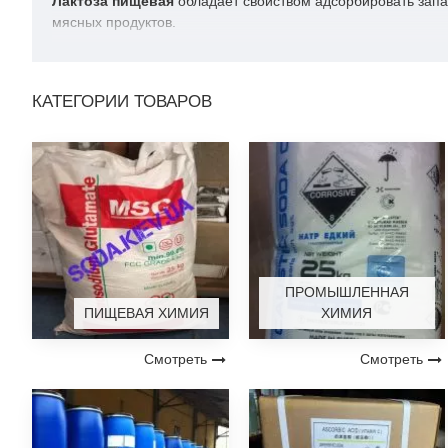
Лактоза пищевая
обладает свойством адсорбировать запах
мясных продуктов.
В фармацевтике лактозу добавляют в таблетки для повышен
для изготовления биологически активных добавок с бифид
КАТЕГОРИИ ТОВАРОВ
Лактоза сертификат качества:
ПРОМЫШЛЕННАЯ
ПИЩЕВАЯ ХИМИЯ
ХИМИЯ
Смотреть
Смотреть