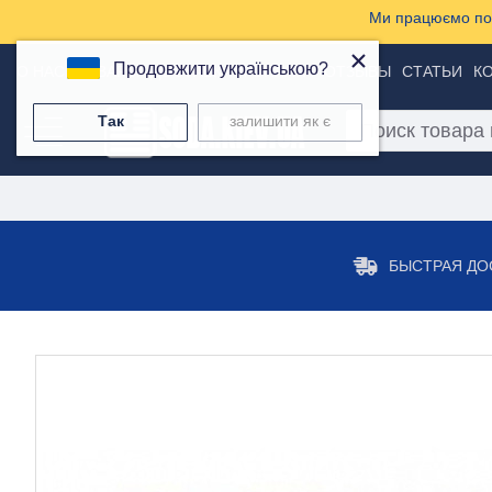
Ми працюємо пон
×
Продовжити українською?
О НАС
ТОВАРЫ
ДОСТАВКА И ОПЛАТА
ОТЗЫВЫ
СТАТЬИ
К
Так
залишити як є
БЫСТРАЯ ДО