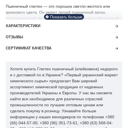
Пшеничный глютен — это порошок светло-желтого или
кремового цвета. Он имеет легкий пшеничный запах,
напоминающий запах теста или муки, а также нейтральный
вкус. Эти свойства клейковины позволяют использовать её
ХАРАКТЕРИСТИКИ
для приготовления различных блюд и продуктов.
ОТЗЫВЫ
Глютен — это почти чистый белок. Он содержит от 75 до 85%
протеинов и аминокислот, до 10% воды, 5–10% углеводов, а
СЕРТИФИКАТ КАЧЕСТВА
также по 1–1,5% жиров и минеральных компонентов.
Пшеничная клейковина легко набухает, поглощая в 5–8 раз
больше воды, чем весит сама. В таком состоянии она сильно
Хотите купить Глютен пшеничный (клейковина) недорого
расширяется, приобретая пластичную волокнистую
и с доставкой по в Украине? «Первый украинский маркет
консистенцию. Её способность увеличиваться в объёме в
химического сырья» предлагает Вам широкий
1,5–2 раза делает клейковину идеальным ингредиентом для
ассортимент химической продукции от надежных
изготовления хлебобулочных изделий.
производителей Украины и Европы. У нас вы сможете
Пшеничный глютен сохраняет свои характеристики при
найти все необходимое для различных отраслей
температуре до +120°. Он хорошо переносит термическую
промышленности по лучшим оптовым ценам или
обработку при выпечке, обжарке или обработке паром. Это
сделать покупку в розницу. Узнавайте больше
обеспечивает стабильность и однородность изделий из муки.
информации у наших менеджеров по телефонам +380
(66) 044-57-00; +380 (96) 351-73-61; +380 (63) 568-04-
Важно отметить, что применение глютена несколько