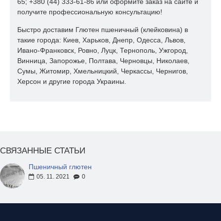
65; +380 (44) 333-61-86 или оформите заказ на сайте и
ограничено рядом аутоиммунных реакций на белок в зернах
получите профессиональную консультацию!
пшеницы, которые наблюдаются у 3–10% людей. Наиболее
распространённая среди них — целиакия, которая вызывает
Быстро доставим Глютен пшеничный (клейковина) в
пищевые расстройства и аллергии. Поэтому во многих
такие города: Киев, Харьков, Днепр, Одесса, Львов,
странах производители должны обязательно предупреждать
Ивано-Франковск, Ровно, Луцк, Тернополь, Ужгород,
потребителей о наличии пшеничной клейковины в продукции
Винница, Запорожье, Полтава, Черновцы, Николаев,
с помощью маркировки на упаковке.
Сумы, Житомир, Хмельницкий, Черкассы, Чернигов,
Херсон и другие города Украины.
Сферы применения
пшеничной клейковины
Прежде всего, глютен используется для приготовления
выпечки и кондитерских изделий из муки. Он стабилизирует
тесто, улучшает его консистенцию, увеличивает объём и
СВЯЗАННЫЕ СТАТЬИ
помогает сохранять влагу при высокотемпературной
Пшеничный глютен
обработке продуктов. Пшеничный глютен также используется
05. 11. 2021
0
в следующих отраслях:
в кулинарии — для получения стойкого равномерного
кляра и панировки, для улучшения физических свойств
пельменей и вареников, для формирования котлет и