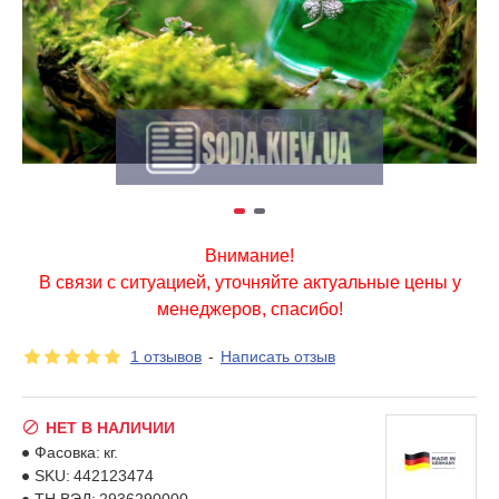
Внимание!
В связи с ситуацией, уточняйте актуальные цены у
менеджеров, спасибо!
1 отзывов
-
Написать отзыв
НЕТ В НАЛИЧИИ
Фасовка:
кг.
SKU:
442123474