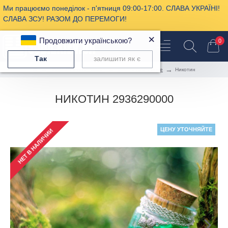
Ми працюємо понеділок - п'ятниця 09:00-17:00. СЛАВА УКРАЇНІ!
СЛАВА ЗСУ! РАЗОМ ДО ПЕРЕМОГИ!
×
Продовжити українською?
0
Так
залишити як є
Промышленная химия
Химическое сырье
Никотин
НИКОТИН 2936290000
ЦЕНУ УТОЧНЯЙТЕ
НЕТ В НАЛИЧИИ