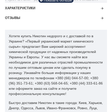
посторонних вкусов и запахов,
ХАРАКТЕРИСТИКИ
достаточно лишь добавить
ароматизатор. В частности, он
ОТЗЫВЫ
хорошо сочетается с фруктовыми,
ягодными, кофейными и табачными
Хотите купить Никотин недорого и с доставкой по в
ароматизаторами, хотя в чистом
Украине? «Первый украинский маркет химического
виде тоже широко используется.
сырья» предлагает Вам широкий ассортимент
химической продукции от надежных производителей
Никотин для электронных сигарет
Украины и Европы. У нас вы сможете найти все
идеально подходит большинству
необходимое для различных отраслей промышленности
курящих и бросающих курить. Его
по лучшим оптовым ценам или сделать покупку в
консистенция и количество
розницу. Узнавайте больше информации у наших
менеджеров по телефонам +380 (66) 044-57-00; +380
подобрано в такой мере, чтобы не
(96) 351-73-61; +380 (63) 568-04-65; +380 (44) 333-61-86
испытывать никотиновый голод.
или оформите заказ на сайте и получите
Более того, он помогает глубже
профессиональную консультацию!
раскрыть вкус добавочных
Быстро доставим Никотин в такие города: Киев, Харьков,
ароматизаторов. Никотин для
Днепр, Одесса, Львов, Ивано-Франковск, Ровно, Луцк,