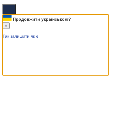
Продовжити українською?
×
Так
залишити як є