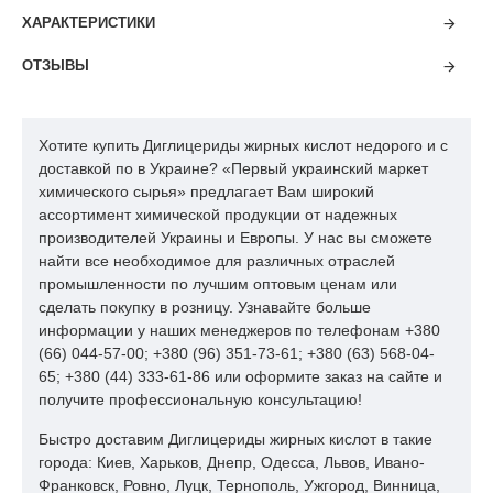
улучшается вкус продукта, удаляется неприятный
ХАРАКТЕРИСТИКИ
жирный привкус;
стабилизируется качество продукции при
ОТЗЫВЫ
неоднородности сырья и колебаниях
технологического процесса;
повышается стойкость продуктов к воздействию
Хотите купить Диглицериды жирных кислот недорого и с
неблагоприятных факторов при хранении.
доставкой по в Украине? «Первый украинский маркет
Рекомендуемые дозировки: 0,3 - 0,8 %. Точные дозировки
химического сырья» предлагает Вам широкий
зависят от качества исходного сырья, желаемого качества
ассортимент химической продукции от надежных
продукции и вида производимой продукции
производителей Украины и Европы. У нас вы сможете
найти все необходимое для различных отраслей
промышленности по лучшим оптовым ценам или
сделать покупку в розницу. Узнавайте больше
информации у наших менеджеров по телефонам +380
(66) 044-57-00; +380 (96) 351-73-61; +380 (63) 568-04-
65; +380 (44) 333-61-86 или оформите заказ на сайте и
получите профессиональную консультацию!
Быстро доставим Диглицериды жирных кислот в такие
города: Киев, Харьков, Днепр, Одесса, Львов, Ивано-
Франковск, Ровно, Луцк, Тернополь, Ужгород, Винница,