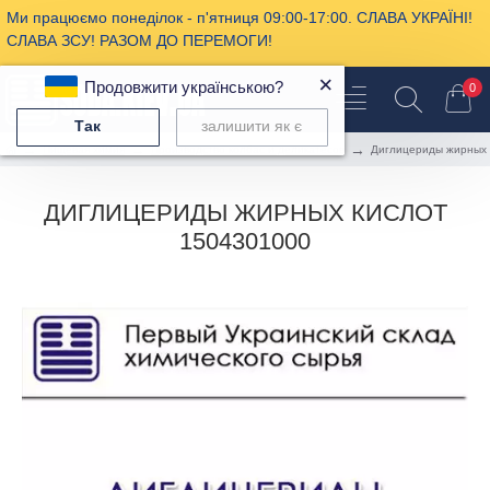
Ми працюємо понеділок - п'ятниця 09:00-17:00. СЛАВА УКРАЇНІ!
СЛАВА ЗСУ! РАЗОМ ДО ПЕРЕМОГИ!
×
Продовжити українською?
0
Так
залишити як є
Пищевая химия
Производство колбас и деликатесов
Диглицериды жирных 
ДИГЛИЦЕРИДЫ ЖИРНЫХ КИСЛОТ
1504301000