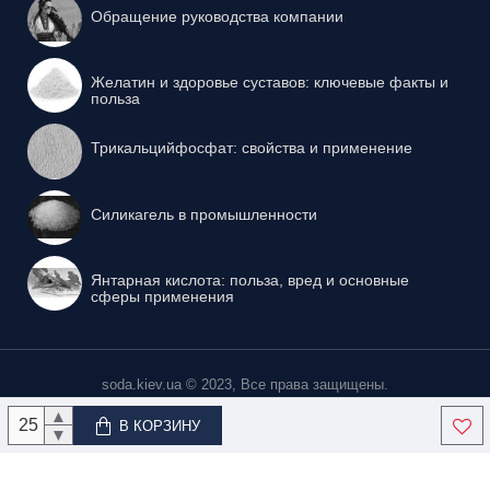
У нас Вы можете осуществить комплексную закупку товаров,
Обращение руководства компании
как для производства, так и для последующей продажи. У
нас Вы можете не только приобрести продукцию, но также
получить консультацию по технологическому применению
Желатин и здоровье суставов: ключевые факты и
приобретенного сырья, получить методические указания и
польза
другую информацию.
Трикальцийфосфат: свойства и применение
Силикагель в промышленности
Янтарная кислота: польза, вред и основные
сферы применения
soda.kiev.ua © 2023, Все права защищены.
▲
В КОРЗИНУ
▼