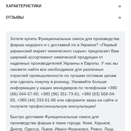
начинают связывать влагу"на холодную", что предоставляет
ХАРАКТЕРИСТИКИ
некоторые удобства в работе с сырьем.
В нашем ассортименте есть комплексные стабилизационные
ОТЗЫВЫ
системы для увеличения выхода фарша МДМ
(механической дообвалки). Все функциональные смеси были
разработаны нашими технологами и вполне подходят под
Хотите купить Функциональные смеси для производства
реалии отечественных производств и качество украинского
фарша недорого и с доставкой по в Украине? «Первый
сырья. Для производства фарша с последующим
украинский маркет химического сырья» предлагает Вам
охлаждением мы прелагаем эффективный препарат
широкий ассортимент химической продукции от
ПРОТТЕКТ 03, который надежно связывает влагу, эмитирует
надежных производителей Украины и Европы. У нас вы
рваную структуру фарша, участвует в эмульгировании
сможете найти все необходимое для различных
фаршевой системы.
отраслей промышленности по лучшим оптовым ценам
или сделать покупку в розницу. Узнавайте больше
ПРОТТЕКТ 02 - качественный препарат для производства
информации у наших менеджеров по телефонам +380
фарша с последующей заморозкой. Его особенностью, по
(66) 044-57-00; +380 (96) 351-73-61; +380 (63) 568-04-
сравнению с ПРОТТЕКТОМ 03, это его способность
65; +380 (44) 333-61-86 или оформите заказ на сайте и
препятствовать образованию крупного кристалла льда и
получите профессиональную консультацию!
быстрое связывание влаги при дефростации фарша.
Быстро доставим Функциональные смеси для
Кроме этих двух препаратов мы можем еще предложить
производства фарша в такие города: Киев, Харьков,
новинки:
Днепр, Одесса, Львов, Ивано-Франковск, Ровно, Луцк,