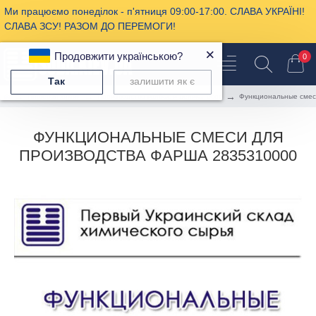
Ми працюємо понеділок - п'ятниця 09:00-17:00. СЛАВА УКРАЇНІ!
СЛАВА ЗСУ! РАЗОМ ДО ПЕРЕМОГИ!
×
Продовжити українською?
0
Так
залишити як є
Пищевая химия
Производство колбас и деликатесов
Функциональные смес
ФУНКЦИОНАЛЬНЫЕ СМЕСИ ДЛЯ
ПРОИЗВОДСТВА ФАРША 2835310000