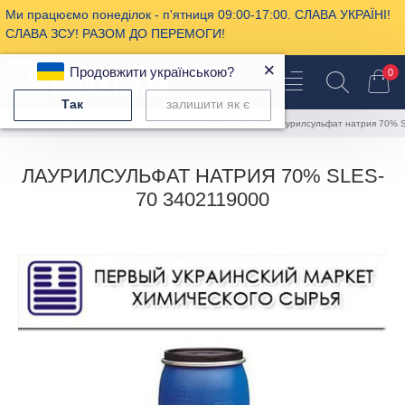
Ми працюємо понеділок - п'ятниця 09:00-17:00. СЛАВА УКРАЇНІ!
СЛАВА ЗСУ! РАЗОМ ДО ПЕРЕМОГИ!
×
Продовжити українською?
0
Так
залишити як є
Сырье для косметики и бытовой химии
ПАВы
лаурилсульфат натрия 70% S
ЛАУРИЛСУЛЬФАТ НАТРИЯ 70% SLES-
70 3402119000