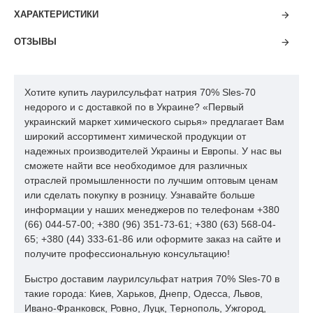
вязкая
Внешний вид при 25°C
ХАРАКТЕРИСТИКИ
жидкость
Ионный характер
анионоактивный
ОТЗЫВЫ
Плотность при 20°C, г/см3
1,1
ПH EПC 028 -
Клетт, 5% раствор, н. б.
20
Хотите купить лаурилсульфат натрия 70% Sles-70
98
недорого и с доставкой по в Украине? «Первый
ПH EПC 028 -
украинский маркет химического сырья» предлагает Вам
pH 3% раствора
6,5?9,5
98
широкий ассортимент химической продукции от
надежных производителей Украины и Европы. У нас вы
Содержание активных
ПH EПC 028 -
70,0 ± 2,0
веществ, вес. %
98
сможете найти все необходимое для различных
отраслей промышленности по лучшим оптовым ценам
Доля несульфированной
ПH EПC 028 -
4,0
или сделать покупку в розницу. Узнавайте больше
части, вес. %, н. б.
98
информации у наших менеджеров по телефонам +380
Содержание Na2SO4, вес. %,
ПH EПC 028 -
(66) 044-57-00; +380 (96) 351-73-61; +380 (63) 568-04-
1,0
н. б.
98
65; +380 (44) 333-61-86 или оформите заказ на сайте и
получите профессиональную консультацию!
Содержание NaCl, вес. %, н.
ПH EПC 028 -
0,1
б.
98
Быстро доставим лаурилсульфат натрия 70% Sles-70 в
Содержание диоксана, ппм,
ПH EПC 028 -
такие города: Киев, Харьков, Днепр, Одесса, Львов,
50
н. б.
98
Ивано-Франковск, Ровно, Луцк, Тернополь, Ужгород,