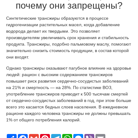
почему они запрещены?
Синтетические трансжиры образуются в процессе
гидрогенизации растительных масел, когда добавление
водорода делает их твердыми. Это позволяет
производителям увеличивать срок хранения и стабильность
продукта. Трансжиры, подобно пальмовому маслу, помогают
значительно снизить стоимость продукции, в состав которой
они входят.
Однако трансжиры оказывают пагубное влияние на здоровье
людей: рацион с высоким содержанием трансжиров
повышает риск развития сердечно-сосудистых заболеваний
на 21% и смертность — на 28%. По статистике ВОЗ,
употребление трансжиров приводит к 500 тысячам смертей
от сердечно-сосудистых заболеваний в год, при этом больше
всего это касается бедных слоев населения. В ежедневном
рационе каждого человека трансжиры не должны превышать
1% от общего потребления калорий.
Поширити
Facebook
Gmail
Pinterest
Telegram
WhatsApp
Messenger
Viber
Email