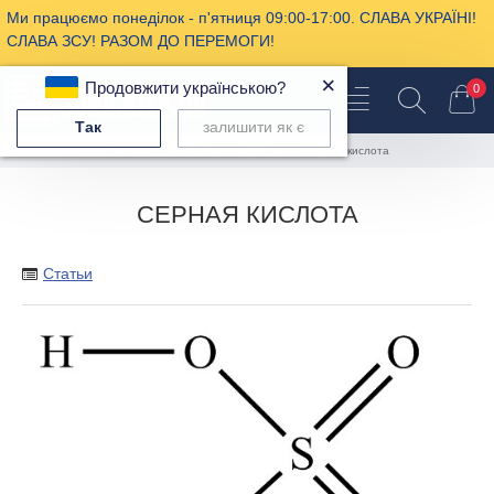
Ми працюємо понеділок - п'ятниця 09:00-17:00. СЛАВА УКРАЇНІ!
СЛАВА ЗСУ! РАЗОМ ДО ПЕРЕМОГИ!
×
Продовжити українською?
0
Так
залишити як є
Записи сайта
Статьи
Серная кислота
СЕРНАЯ КИСЛОТА
Статьи