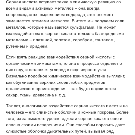
Серная кислота вступает также в химическую реакцию со
всеми видами активных металлов – она всегда
сопровождается выделением водорода, этот элемент
замещается атомами металлов. В итоге мы получаем соли
металлов, которые называются сульфатами. Не может
взаимодействовать серная кислота только с благородными
металлами – платиной, золотом, серебром, танталом,
рутением и иридием.
Если взять реакцию взаимодействия серной кислоты с
органическими химикатами, то она в процессе отделяет от
них воду, и оставляет углерод в виде черного угля.
Визуально подобное химическое взаимодействие выглядит,
как обугливание верхних слоев любых предметов
органического происхождения – как будто поджигается
сахар, ткань, древесина и т. д.
Так вот, аналогичное воздействие серная кислота имеет и на
человека – его слизистые оболочки и кожные покровы. Более
того, из-за высокого уровня едкости серная кислота еще и
опасна своими испарениями. Они способны поразить даже
слизистые оболочки дыхательных путей, вызывая ряд