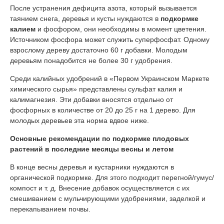
После устранения дефицита азота, который вызывается
таянием снега, деревья и кусты нуждаются в
подкормке
калием
и фосфором, они необходимы в момент цветения.
Источником фосфора может служить суперфосфат. Одному
взрослому дереву достаточно 60 г добавки. Молодым
деревьям понадобится не более 30 г удобрения.
Среди калийных удобрений в «Первом Украинском Маркете
химического сырья» представлены сульфат калия и
калимагнезия. Эти добавки вносятся отдельно от
фосфорных в количестве от 20 до 25 г на 1 дерево. Для
молодых деревьев эта норма вдвое ниже.
Основные рекомендации по подкормке плодовых
растений в последние месяцы весны и летом
В конце весны деревья и кустарники нуждаются в
органической подкормке. Для этого подходит перегной/гумус/
компост и т. д. Внесение добавок осуществляется с их
смешиванием с мульчирующими удобрениями, заделкой и
перекапыванием почвы.