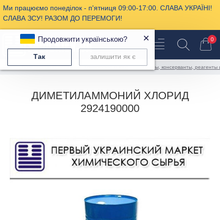
Ми працюємо понеділок - п'ятниця 09:00-17:00. СЛАВА УКРАЇНІ!
СЛАВА ЗСУ! РАЗОМ ДО ПЕРЕМОГИ!
×
Продовжити українською?
0
Так
залишити як є
Промышленная химия
Химическое сырье
Энзимы, консерванты, реагенты 
ДИМЕТИЛАММОНИЙ ХЛОРИД
2924190000